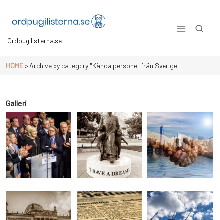
Skip
to
content
Ordpugilisterna.se
HOME
>
Archive by category "Kända personer från Sverige"
Galleri