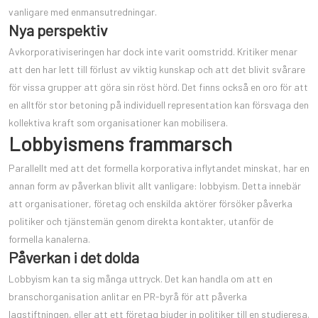
vanligare med enmansutredningar.
Nya perspektiv
Avkorporativiseringen har dock inte varit oomstridd. Kritiker menar
att den har lett till förlust av viktig kunskap och att det blivit svårare
för vissa grupper att göra sin röst hörd. Det finns också en oro för att
en alltför stor betoning på individuell representation kan försvaga den
kollektiva kraft som organisationer kan mobilisera.
Lobbyismens frammarsch
Parallellt med att det formella korporativa inflytandet minskat, har en
annan form av påverkan blivit allt vanligare: lobbyism. Detta innebär
att organisationer, företag och enskilda aktörer försöker påverka
politiker och tjänstemän genom direkta kontakter, utanför de
formella kanalerna.
Påverkan i det dolda
Lobbyism kan ta sig många uttryck. Det kan handla om att en
branschorganisation anlitar en PR-byrå för att påverka
lagstiftningen, eller att ett företag bjuder in politiker till en studieresa.