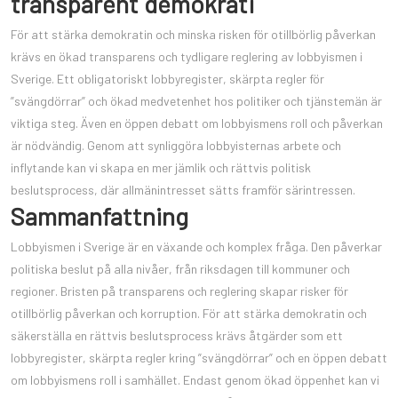
transparent demokrati
För att stärka demokratin och minska risken för otillbörlig påverkan
krävs en ökad transparens och tydligare reglering av lobbyismen i
Sverige. Ett obligatoriskt lobbyregister, skärpta regler för
”svängdörrar” och ökad medvetenhet hos politiker och tjänstemän är
viktiga steg. Även en öppen debatt om lobbyismens roll och påverkan
är nödvändig. Genom att synliggöra lobbyisternas arbete och
inflytande kan vi skapa en mer jämlik och rättvis politisk
beslutsprocess, där allmänintresset sätts framför särintressen.
Sammanfattning
Lobbyismen i Sverige är en växande och komplex fråga. Den påverkar
politiska beslut på alla nivåer, från riksdagen till kommuner och
regioner. Bristen på transparens och reglering skapar risker för
otillbörlig påverkan och korruption. För att stärka demokratin och
säkerställa en rättvis beslutsprocess krävs åtgärder som ett
lobbyregister, skärpta regler kring ”svängdörrar” och en öppen debatt
om lobbyismens roll i samhället. Endast genom ökad öppenhet kan vi