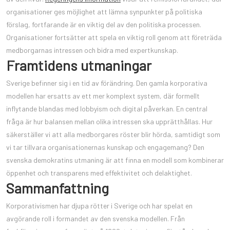
organisationer ges möjlighet att lämna synpunkter på politiska
förslag, fortfarande är en viktig del av den politiska processen.
Organisationer fortsätter att spela en viktig roll genom att företräda
medborgarnas intressen och bidra med expertkunskap.
Framtidens utmaningar
Sverige befinner sig i en tid av förändring. Den gamla korporativa
modellen har ersatts av ett mer komplext system, där formellt
inflytande blandas med lobbyism och digital påverkan. En central
fråga är hur balansen mellan olika intressen ska upprätthållas. Hur
säkerställer vi att alla medborgares röster blir hörda, samtidigt som
vi tar tillvara organisationernas kunskap och engagemang? Den
svenska demokratins utmaning är att finna en modell som kombinerar
öppenhet och transparens med effektivitet och delaktighet.
Sammanfattning
Korporativismen har djupa rötter i Sverige och har spelat en
avgörande roll i formandet av den svenska modellen. Från