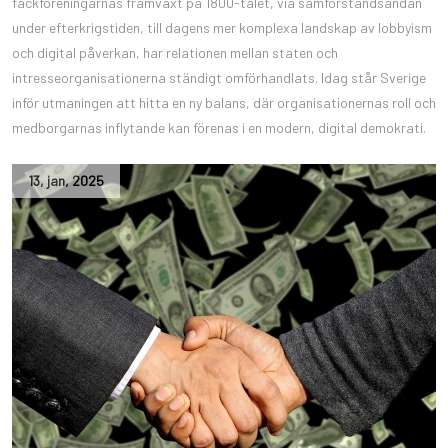
fackföreningarnas framväxt på 1800-talet, via samförståndsandan
under efterkrigstiden, till dagens mer komplexa landskap av lobbyism
och digital påverkan, har relationen mellan staten och
intresseorganisationerna ständigt omförhandlats. Idag står Sverige
inför utmaningen att hitta en ny balans, där organisationernas roll och
medborgarnas inflytande kan förenas i en modern, digital demokrati.
13
,
jan
,
2025