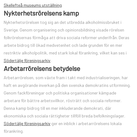
Skellefteå museums utställning
.
Nykterhetsrörelsens kamp
Nykterhetsrörelsen tog sig an det utbredda alkoholmissbruket i
Sverige. Genom organisering och opinionsbildning visade rörelsen
folkrörelsernas förmåga att driva sociala reformer underifrån. Deras
arbete bidrog till ökad medvetenhet och lade grunden för en mer
restriktiv alkoholpolitik, med stark lokal förankring, vilket kan ses i
Södertälje föreningsarkiv
.
Arbetarrörelsens betydelse
Arbetarrörelsen, som växte fram i takt med industrialiseringen, har
haft en avgörande inverkan på den svenska demokratins utformning.
Genom fackföreningar och politiska organisationer kämpade
arbetare för bättre arbetsvillkor, rösträtt och sociala reformer.
Denna kamp bidrog till en mer inkluderande demokrati, där
ekonomiska och sociala rättigheter tillföll breda befolkningslager.
Södertälje föreningsarkiv
ger en inblick i arbetarrörelsens lokala
förankring.