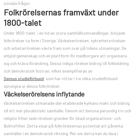
sociala frågor.
Folkrörelsernas framväxt under
1800-talet
Under 1800-talet, i en tid av stora samhällsomvandlingar, började
folkrörelser ta form i Sverige. Väckelserörelsen, nykterhetsrörelsen
och arbetarrörelsen växte fram som svar på tidens utmaningar. De
erbjöd gemenskap och en plattform för medborgare att organisera
sig och kräva förändring. Dessa tidiga rörelser bidrog till folkbildning
och demokratisk fostran, vilket exemplifieras av
Sensus studieförbund
, som har rötter i tre olika studieförbund
sprungna ur dessa folkrörelser.
Väckelserörelsens inflytande
Väckelserörelsen utmanade den etablerade kyrkans makt och bidrog
till ett mer pluralistiskt samhälle. Genom att betona personlig tro och
religiös frihet lade rörelsen grunden för ökad organisations- och
åsiktsfrihet. Detta visar på folkrörelsernas potential att påverka
samhället i en demokratisk riktning. Mer om detta kan du läsa i