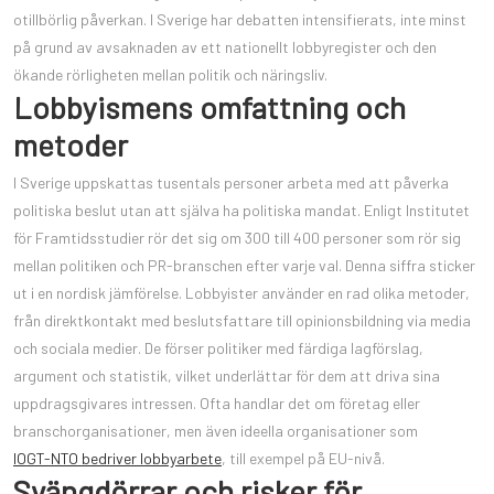
otillbörlig påverkan. I Sverige har debatten intensifierats, inte minst
på grund av avsaknaden av ett nationellt lobbyregister och den
ökande rörligheten mellan politik och näringsliv.
Lobbyismens omfattning och
metoder
I Sverige uppskattas tusentals personer arbeta med att påverka
politiska beslut utan att själva ha politiska mandat. Enligt Institutet
för Framtidsstudier rör det sig om 300 till 400 personer som rör sig
mellan politiken och PR-branschen efter varje val. Denna siffra sticker
ut i en nordisk jämförelse. Lobbyister använder en rad olika metoder,
från direktkontakt med beslutsfattare till opinionsbildning via media
och sociala medier. De förser politiker med färdiga lagförslag,
argument och statistik, vilket underlättar för dem att driva sina
uppdragsgivares intressen. Ofta handlar det om företag eller
branschorganisationer, men även ideella organisationer som
IOGT-NTO bedriver lobbyarbete
, till exempel på EU-nivå.
Svängdörrar och risker för