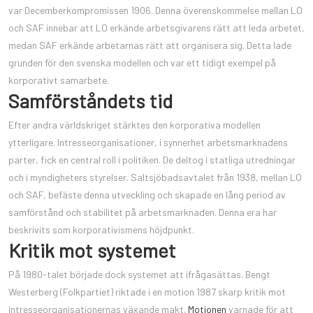
var Decemberkompromissen 1906. Denna överenskommelse mellan LO
och SAF innebar att LO erkände arbetsgivarens rätt att leda arbetet,
medan SAF erkände arbetarnas rätt att organisera sig. Detta lade
grunden för den svenska modellen och var ett tidigt exempel på
korporativt samarbete.
Samförståndets tid
Efter andra världskriget stärktes den korporativa modellen
ytterligare. Intresseorganisationer, i synnerhet arbetsmarknadens
parter, fick en central roll i politiken. De deltog i statliga utredningar
och i myndigheters styrelser. Saltsjöbadsavtalet från 1938, mellan LO
och SAF, befäste denna utveckling och skapade en lång period av
samförstånd och stabilitet på arbetsmarknaden. Denna era har
beskrivits som korporativismens höjdpunkt.
Kritik mot systemet
På 1980-talet började dock systemet att ifrågasättas. Bengt
Westerberg (Folkpartiet) riktade i en motion 1987 skarp kritik mot
intresseorganisationernas växande makt.
Motionen
varnade för att