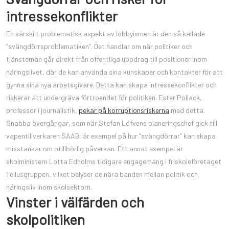
intressekonflikter
En särskilt problematisk aspekt av lobbyismen är den så kallade
”svängdörrsproblematiken”. Det handlar om när politiker och
tjänstemän går direkt från offentliga uppdrag till positioner inom
näringslivet, där de kan använda sina kunskaper och kontakter för att
gynna sina nya arbetsgivare. Detta kan skapa intressekonflikter och
riskerar att undergräva förtroendet för politiken. Ester Pollack,
professor i journalistik,
pekar på korruptionsriskerna
med detta.
Snabba övergångar, som när Stefan Löfvens planeringschef gick till
vapentillverkaren SAAB, är exempel på hur ”svängdörrar” kan skapa
misstankar om otillbörlig påverkan. Ett annat exempel är
skolministern Lotta Edholms tidigare engagemang i friskoleföretaget
Tellusgruppen, vilket belyser de nära banden mellan politik och
näringsliv inom skolsektorn.
Vinster i välfärden och
skolpolitiken