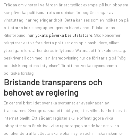
Frågan om vinster i välfärden är ett tydligt exempel på hur lobbyism
kan påverka politiken. Trots en opinion för begränsningar av
vinstuttag, har regleringar dröjt. Detta kan ses som en indikation på
att starka intressegrupper, genom bland annat Friskolornas
Riksförbund,
har lyckats påverka beslutsfattare
. Skolkoncerner
rekryterar aktivt före detta politiker och opinionsbildare, vilket
ytterligare förstärker deras inflytande. Watma, ett friskoleföretag,
beskriver till och med i sin årsredovisning hur de förlitar sig på ”hög
politisk kompetens i styrelsen” för att motverka ogynnsamma
politiska förslag.
Bristande transparens och
behovet av reglering
En central brist i det svenska systemet är avsaknaden av
transparens. Sverige saknar ett lobbyregister, vilket har kritiserats
internationellt. Ett sådant register skulle offentliggöra vilka
lobbyister som är aktiva, vilka uppdragsgivare de har och vilka
politiker de träffar. Detta skulle öka insynen och minska risken för