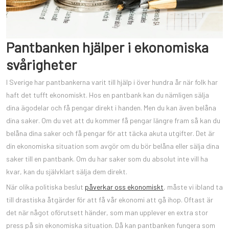
Pantbanken hjälper i ekonomiska
svårigheter
I Sverige har pantbankerna varit till hjälp i över hundra år när folk har
haft det tufft ekonomiskt. Hos en pantbank kan du nämligen sälja
dina ägodelar och få pengar direkt i handen. Men du kan även belåna
dina saker. Om du vet att du kommer få pengar längre fram så kan du
belåna dina saker och få pengar för att täcka akuta utgifter. Det är
din ekonomiska situation som avgör om du bör belåna eller sälja dina
saker till en pantbank. Om du har saker som du absolut inte vill ha
kvar, kan du självklart sälja dem direkt.
När olika politiska beslut
påverkar oss ekonomiskt
, måste vi ibland ta
till drastiska åtgärder för att få vår ekonomi att gå ihop. Oftast är
det när något oförutsett händer, som man upplever en extra stor
press på sin ekonomiska situation. Då kan pantbanken fungera som