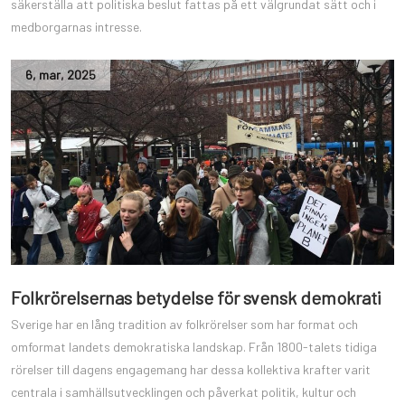
säkerställa att politiska beslut fattas på ett välgrundat sätt och i
medborgarnas intresse.
6
,
mar
,
2025
Folkrörelsernas betydelse för svensk demokrati
Sverige har en lång tradition av folkrörelser som har format och
omformat landets demokratiska landskap. Från 1800-talets tidiga
rörelser till dagens engagemang har dessa kollektiva krafter varit
centrala i samhällsutvecklingen och påverkat politik, kultur och