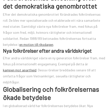
det demokratiska genombrottet
Efter det demokratiska genombrottet förändrades folkrörelsernas
roll. De blev mer specialiserade och etablerade ett nära samarbete
med staten. Samtidigt växte nya folkrörelser fram, med fokus på
frågor som fred, miljö, kvinnors rättigheter och internationell
solidaritet. Redan 1988/89 betonades folkrörelsernas fortsatta
betydelse i
en motion till riksdagen
.
Nya folkrörelser efter andra världskriget
Efter andra världskriget växte en ny generation folkrörelser fram, med
fokus på internationellt engagemang. Exempel på detta är
kampen mot apartheid
. Dessa rörelser breddades senare till att
omfatta frågor som Vietnamkriget, sexuella rättigheter och
miljöfrågor.
Globalisering och folkrörelsernas
ökade betydelse
I en globaliserad värld har folkrörelsernas betydelse ökat. Nya