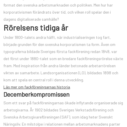
format den svenska arbetsmarknaden och politiken. Men hur har
korporativismen förändrats över tid, och vilken roll spelar den i
dagens digitaliserade samhälle?
Rörelsens tidiga år
Under 1800-talets andra hälft, när industrialiseringen tog fart,
började grunden för den svenska korporatismen ta form. Även om
typograferna bildade Sveriges första fackförening redan 1848, var
det först under 1880-talet som en bredare fackföreningsrörelse växte
fram. Med inspiration från andra länder betonade arbetarrörelsen
vikten av samarbete. Landsorganisationen (LO), bildades 1898 och
kom att spela en central roll i denna utveckling.
Läs mer om fackföreningarnas historia
.
Decemberkompromissen
Som ett svar på fackföreningarnas ökade inflytande organiserade sig
arbetsgivarna. År 1902 bildades Sveriges Verkstadsförening och
Svenska Arbetsgivareföreningen (SAF), som idag heter Svenskt
Näringsliv. En milstolpe i relationen mellan arbetsmarknadens parter