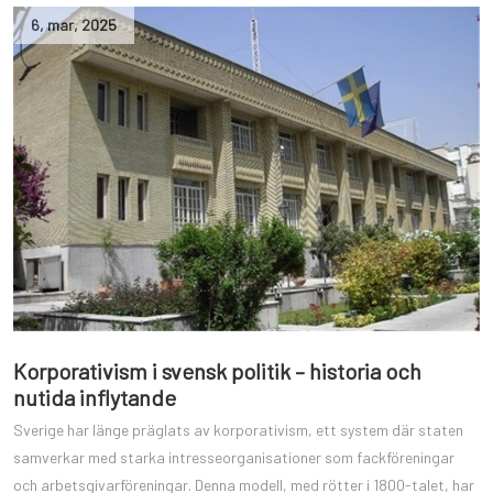
6
,
mar
,
2025
Korporativism i svensk politik – historia och
nutida inflytande
Sverige har länge präglats av korporativism, ett system där staten
samverkar med starka intresseorganisationer som fackföreningar
och arbetsgivarföreningar. Denna modell, med rötter i 1800-talet, har