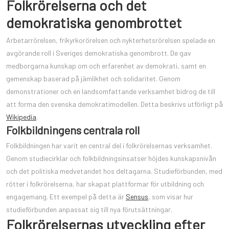
Folkrörelserna och det
demokratiska genombrottet
Arbetarrörelsen, frikyrkorörelsen och nykterhetsrörelsen spelade en
avgörande roll i Sveriges demokratiska genombrott. De gav
medborgarna kunskap om och erfarenhet av demokrati, samt en
gemenskap baserad på jämlikhet och solidaritet. Genom
demonstrationer och en landsomfattande verksamhet bidrog de till
att forma den svenska demokratimodellen. Detta beskrivs utförligt på
Wikipedia
.
Folkbildningens centrala roll
Folkbildningen har varit en central del i folkrörelsernas verksamhet.
Genom studiecirklar och folkbildningsinsatser höjdes kunskapsnivån
och det politiska medvetandet hos deltagarna. Studieförbunden, med
rötter i folkrörelserna, har skapat plattformar för utbildning och
engagemang. Ett exempel på detta är
Sensus
, som visar hur
studieförbunden anpassat sig till nya förutsättningar.
Folkrörelsernas utveckling efter