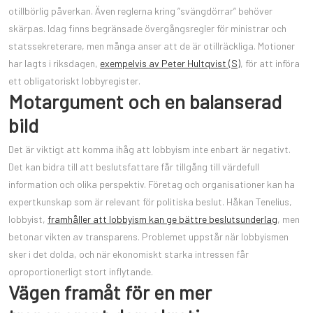
otillbörlig påverkan. Även reglerna kring ”svängdörrar” behöver
skärpas. Idag finns begränsade övergångsregler för ministrar och
statssekreterare, men många anser att de är otillräckliga. Motioner
har lagts i riksdagen,
exempelvis av Peter Hultqvist (S)
, för att införa
ett obligatoriskt lobbyregister.
Motargument och en balanserad
bild
Det är viktigt att komma ihåg att lobbyism inte enbart är negativt.
Det kan bidra till att beslutsfattare får tillgång till värdefull
information och olika perspektiv. Företag och organisationer kan ha
expertkunskap som är relevant för politiska beslut. Håkan Tenelius,
lobbyist,
framhåller att lobbyism kan ge bättre beslutsunderlag
, men
betonar vikten av transparens. Problemet uppstår när lobbyismen
sker i det dolda, och när ekonomiskt starka intressen får
oproportionerligt stort inflytande.
Vägen framåt för en mer