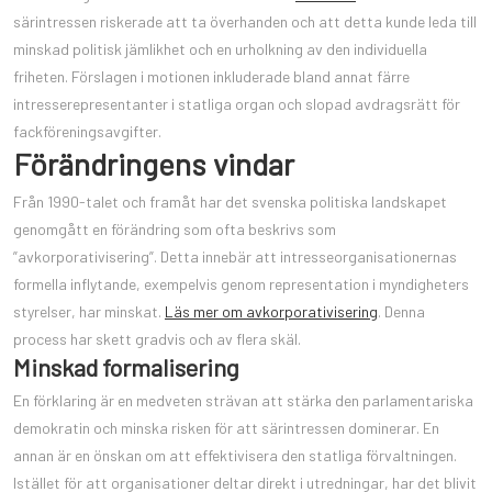
särintressen riskerade att ta överhanden och att detta kunde leda till
minskad politisk jämlikhet och en urholkning av den individuella
friheten. Förslagen i motionen inkluderade bland annat färre
intresserepresentanter i statliga organ och slopad avdragsrätt för
fackföreningsavgifter.
Förändringens vindar
Från 1990-talet och framåt har det svenska politiska landskapet
genomgått en förändring som ofta beskrivs som
”avkorporativisering”. Detta innebär att intresseorganisationernas
formella inflytande, exempelvis genom representation i myndigheters
styrelser, har minskat.
Läs mer om avkorporativisering
. Denna
process har skett gradvis och av flera skäl.
Minskad formalisering
En förklaring är en medveten strävan att stärka den parlamentariska
demokratin och minska risken för att särintressen dominerar. En
annan är en önskan om att effektivisera den statliga förvaltningen.
Istället för att organisationer deltar direkt i utredningar, har det blivit