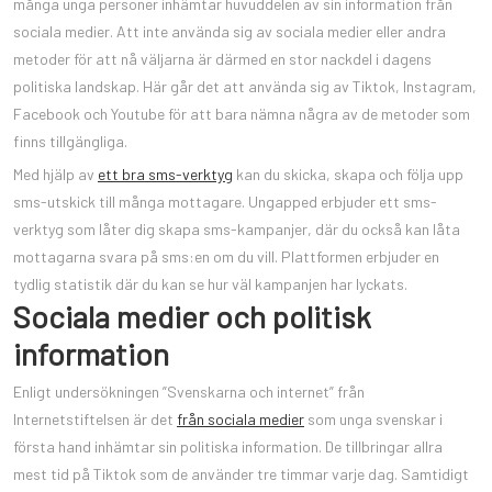
många unga personer inhämtar huvuddelen av sin information från
sociala medier. Att inte använda sig av sociala medier eller andra
metoder för att nå väljarna är därmed en stor nackdel i dagens
politiska landskap. Här går det att använda sig av Tiktok, Instagram,
Facebook och Youtube för att bara nämna några av de metoder som
finns tillgängliga.
Med hjälp av
ett bra sms-verktyg
kan du skicka, skapa och följa upp
sms-utskick till många mottagare. Ungapped erbjuder ett sms-
verktyg som låter dig skapa sms-kampanjer, där du också kan låta
mottagarna svara på sms:en om du vill. Plattformen erbjuder en
tydlig statistik där du kan se hur väl kampanjen har lyckats.
Sociala medier och politisk
information
Enligt undersökningen ”Svenskarna och internet” från
Internetstiftelsen är det
från sociala medier
som unga svenskar i
första hand inhämtar sin politiska information. De tillbringar allra
mest tid på Tiktok som de använder tre timmar varje dag. Samtidigt