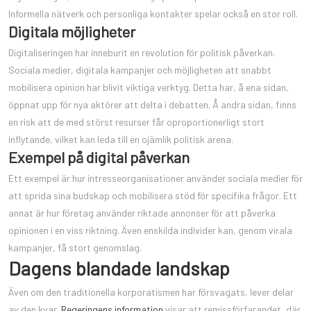
Informella nätverk och personliga kontakter spelar också en stor roll.
Digitala möjligheter
Digitaliseringen har inneburit en revolution för politisk påverkan.
Sociala medier, digitala kampanjer och möjligheten att snabbt
mobilisera opinion har blivit viktiga verktyg. Detta har, å ena sidan,
öppnat upp för nya aktörer att delta i debatten. Å andra sidan, finns
en risk att de med störst resurser får oproportionerligt stort
inflytande, vilket kan leda till en ojämlik politisk arena.
Exempel på digital påverkan
Ett exempel är hur intresseorganisationer använder sociala medier för
att sprida sina budskap och mobilisera stöd för specifika frågor. Ett
annat är hur företag använder riktade annonser för att påverka
opinionen i en viss riktning. Även enskilda individer kan, genom virala
kampanjer, få stort genomslag.
Dagens blandade landskap
Även om den traditionella korporatismen har försvagats, lever delar
av den kvar.
Regeringens information
visar att remissförfarandet, där