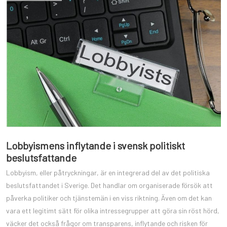
Lobbyismens inflytande i svensk politiskt
beslutsfattande
Lobbyism, eller påtryckningar, är en integrerad del av det politiska
beslutsfattandet i Sverige. Det handlar om organiserade försök att
påverka politiker och tjänstemän i en viss riktning. Även om det kan
vara ett legitimt sätt för olika intressegrupper att göra sin röst hörd,
väcker det också frågor om transparens, inflytande och risken för