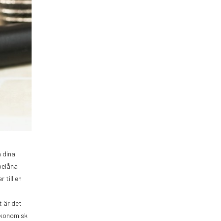
a dina
belåna
 till en
t är det
ekonomisk