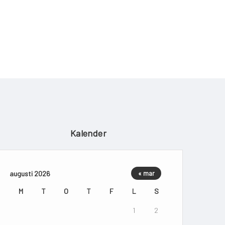
Kalender
augusti 2026
« mar
M
T
O
T
F
L
S
1
2