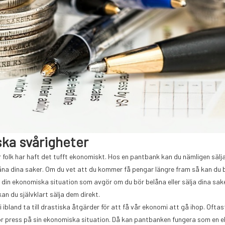
ska svårigheter
när folk har haft det tufft ekonomiskt. Hos en pantbank kan du nämligen sälj
låna dina saker. Om du vet att du kommer få pengar längre fram så kan du 
 din ekonomiska situation som avgör om du bör belåna eller sälja dina saker
an du självklart sälja dem direkt.
i ibland ta till drastiska åtgärder för att få vår ekonomi att gå ihop. Oftas
or press på sin ekonomiska situation. Då kan pantbanken fungera som en 